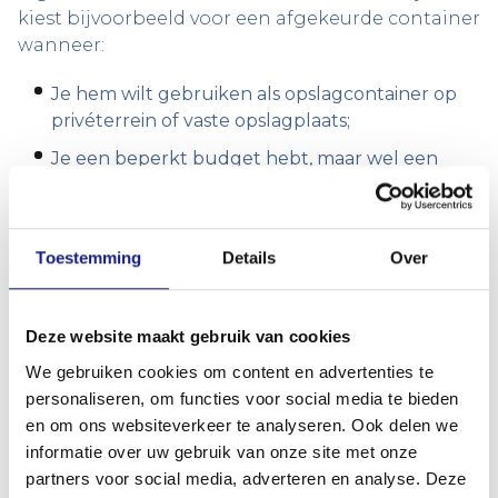
kiest bijvoorbeeld voor een afgekeurde container
wanneer:
Je hem wilt gebruiken als opslagcontainer op
privéterrein of vaste opslagplaats;
Je een beperkt budget hebt, maar wel een
stevige containeroplossing zoekt;
Je geen CSC-certificering nodig hebt;
Toestemming
Details
Over
Je de container wilt laten opknappen of op
maat wilt laten maken.
AFGEKEURDE
Deze website maakt gebruik van cookies
We gebruiken cookies om content en advertenties te
CONTAINERS KOPEN
personaliseren, om functies voor social media te bieden
en om ons websiteverkeer te analyseren. Ook delen we
OF LATEN
informatie over uw gebruik van onze site met onze
partners voor social media, adverteren en analyse. Deze