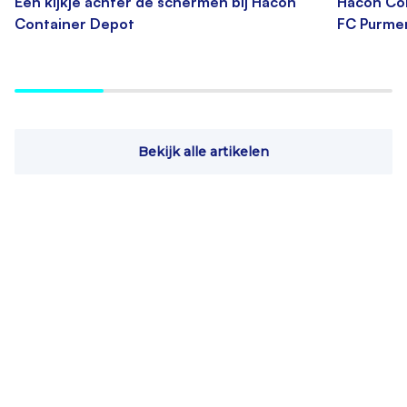
Een kijkje achter de schermen bij Hacon
Hacon Con
Container Depot
FC Purme
Bekijk alle artikelen