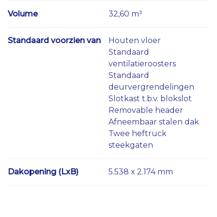
Volume
32,60 m³
Standaard voorzien van
Houten vloer
Standaard
ventilatieroosters
Standaard
deurvergrendelingen
Slotkast t.b.v. blokslot
Removable header
Afneembaar stalen dak
Twee heftruck
steekgaten
Dakopening (LxB)
5.538 x 2.174 mm