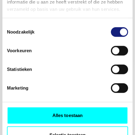
informatie die u aan ze heeft verstrekt of die ze hebben
verzameld op basis van uw gebruik van hun services.
10FT HARD TOP OPEN TOP CONTAINER
(STALEN VLOER)
Toestemmingsselectie
Noodzakelijk
Nieuw
Op aanvraag
Voorkeuren
Huren
Op aanvraag
Statistieken
Marketing
Toon meer producten
Alles toestaan
ZEECONTAINER
Selectie toestaan