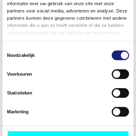
informatie over uw gebruik van onze site met onze
partners voor social media, adverteren en analyse. Deze
partners kunnen deze gegevens combineren met andere
LASTNAME
informatie die u aan ze heeft verstrekt of die ze hebben
verzameld op basis van uw gebruik van hun services.
EMAIL
Toestemmingsselectie
Noodzakelijk
Voorkeuren
PHONE NUMBER
Statistieken
VAT NUMBER
Marketing
COC