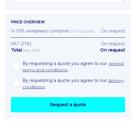
PRICE OVERVIEW
1
x
10ft werkplaats container
On request
On request
VAT
(21%)
On request
Total
On request
(
excl. VAT
)
By requesting a quote you agree to our
general
terms and conditions
.
By requesting a quote you agree to our
delivery
conditions
.
Request a quote