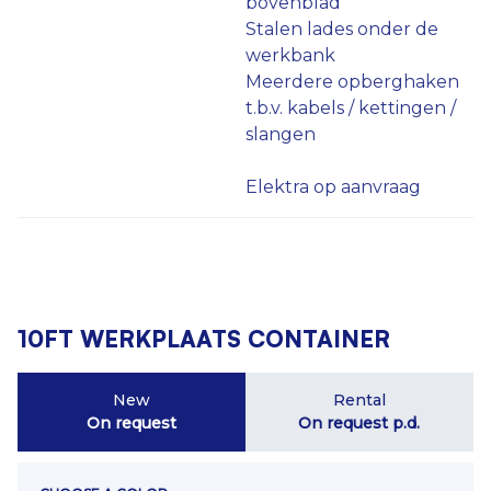
bovenblad
Stalen lades onder de
werkbank
Meerdere opberghaken
t.b.v. kabels / kettingen /
slangen
Elektra op aanvraag
10FT WERKPLAATS CONTAINER
New
Rental
On request
On request
p.d.